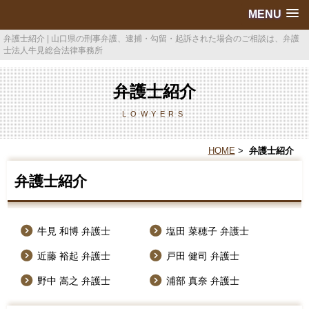
MENU
弁護士紹介 | 山口県の刑事弁護、逮捕・勾留・起訴された場合のご相談は、弁護
士法人牛見総合法律事務所
弁護士紹介
LOWYERS
HOME
>
弁護士紹介
弁護士紹介
牛見 和博 弁護士
塩田 菜穂子 弁護士
近藤 裕起 弁護士
戸田 健司 弁護士
野中 嵩之 弁護士
浦部 真奈 弁護士