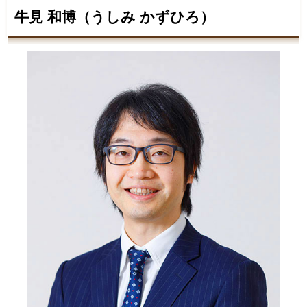
牛見 和博（うしみ かずひろ）