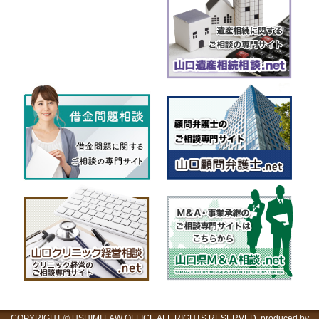
COPYRIGHT © USHIMI LAW OFFICE ALL RIGHTS RESERVED. produced by